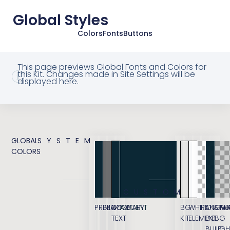
Global Styles
Colors
Fonts
Buttons
This page previews Global Fonts and Colors for
this Kit. Changes made in Site Settings will be
displayed here.
GLOBAL
SYSTEM
COLORS
CUSTOM
PRIMARY
SECONDARY
BODY
ACCENT
BG
WHITE
TRANSPA
OVERL
OVE
TEXT
KIT
ELEMENT
BG
BG
BLUE
LIGH