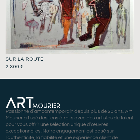
SUR LA ROUTE
2 300
€
Passionné d’art contemporain depuis plus de 20 ans, Art
Mourier a tissé des liens étroits avec des artistes de talent
pour vous offrir une sélection unique d’œuvres
exceptionnelles. Notre engagement est basé sur
l’authenticité, la fiabilité et une expérience client de